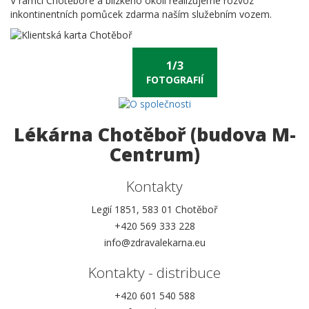
V rámci Chotěboře a blízkého okolí realizujeme rozvoz
inkontinentních pomůcek zdarma naším služebním vozem.
FOTOGRAFIÍ
Lékárna Chotěboř (budova M-
Centrum)
Kontakty
Legií 1851, 583 01 Chotěboř
+420 569 333 228
info@zdravalekarna.eu
Kontakty - distribuce
+420 601 540 588