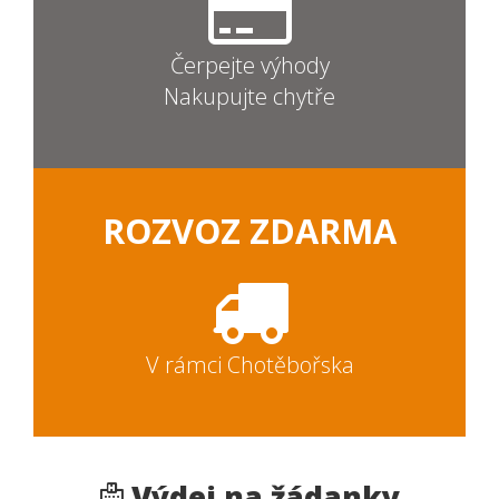
Čerpejte výhody
Nakupujte chytře
ROZVOZ ZDARMA
V rámci Chotěbořska
Výdej na žádanky