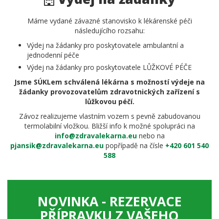
Máme vydané závazné stanovisko k lékárenské péči
následujícího rozsahu:
Výdej na žádanky pro poskytovatele ambulantní a
jednodenní péče
Výdej na žádanky pro poskytovatele LŮŽKOVÉ PÉČE
Jsme SÚKLem schválená lékárna s možností výdeje na
žádanky provozovatelům zdravotnických zařízení s
lůžkovou péčí.
Závoz realizujeme vlastním vozem s pevně zabudovanou
termolabilní vložkou. Bližší info k možné spolupráci na
info@zdravalekarna.eu
nebo na
pjansik@zdravalekarna.eu
popřípadě na čísle
+420 601 540
588
NOVINKA - REZERVACE
PŘÍPRAVKU Z VAŠEHO